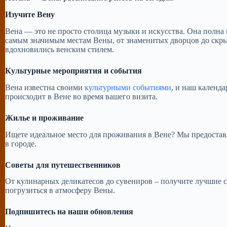
Изучите Вену
Вена — это не просто столица музыки и искусства. Она полн
самым значимым местам Вены, от знаменитых дворцов до скр
вдохновились венским стилем.
Культурные мероприятия и события
Вена известна своими
культурными событиями
, и наш календ
происходит в Вене во время вашего визита.
Жилье и проживание
Ищете идеальное место для проживания в Вене? Мы предостав
в городе.
Советы для путешественников
От кулинарных деликатесов до сувениров – получите лучшие с
погрузиться в атмосферу Вены.
Подпишитесь на наши обновления